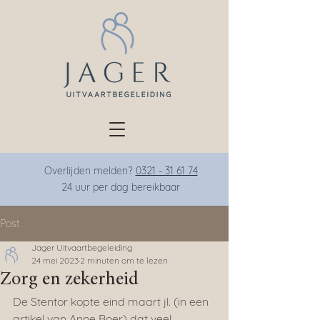
Overlijden melden?
0321 - 31 61 74
24 uur per dag bereikba
ar
Post
Jager Uitvaartbegeleiding
24 mei 2023
2 minuten om te lezen
Zorg en zekerheid
De Stentor kopte eind maart jl. (in een 
artikel van Anne Boer) dat veel 