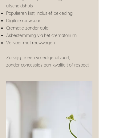
afscheidshuis
Populieren kist, inclusief bekleding
Digitale rouwkaart
Crematie zonder aula
Asbestemming via het crematorium
Vervoer met rouwwagen
Zo krijg je een volledige uitvaart,
zonder concessies aan kwaliteit of respect.