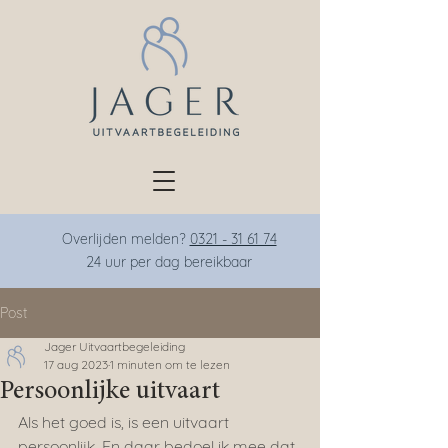
Overlijden melden?
0321 - 31 61 74
24 uur per dag bereikba
ar
Post
Jager Uitvaartbegeleiding
17 aug 2023
1 minuten om te lezen
Persoonlijke uitvaart
Als het goed is, is een uitvaart 
persoonlijk. En daar bedoel ik mee dat 