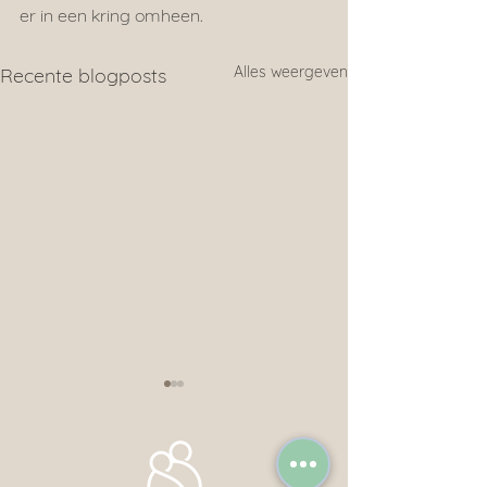
er in een kring omheen.
Alles weergeven
Recente blogposts