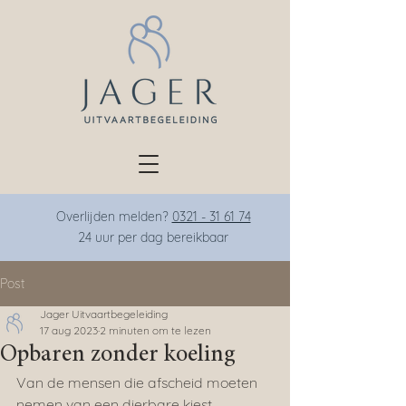
Overlijden melden?
0321 - 31 61 74
24 uur per dag bereikba
ar
Post
Jager Uitvaartbegeleiding
17 aug 2023
2 minuten om te lezen
Opbaren zonder koeling
Van de mensen die afscheid moeten 
nemen van een dierbare kiest 