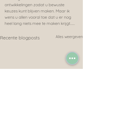
ontwikkelingen zodat u bewuste 
keuzes kunt blijven maken. Maar ik 
wens u allen vooral toe dat u er nog 
heel lang niets mee te maken krijgt……
Alles weergeven
Recente blogposts