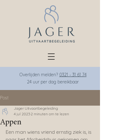
Overlijden melden?
0321 - 31 61 74
24 uur per dag bereikba
ar
Post
Jager Uitvaartbegeleiding
4 jul 2023
2 minuten om te lezen
Appen
Een man wiens vriend ernstig ziek is, is 
naar het Afscheidshuis gekomen om 